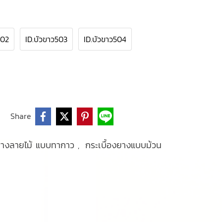
502
ID.บัวขาว503
ID.บัวขาว504
Share
งยางลายไม้ แบบทากาว
กระเบื้องยางแบบม้วน
,