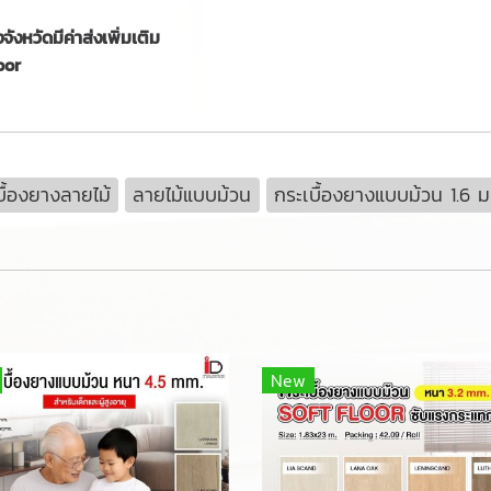
งหวัดมีค่าส่งเพิ่มเติม
oor
บื้องยางลายไม้
ลายไม้แบบม้วน
กระเบื้องยางแบบม้วน 1.6 ม
New