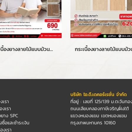
กระเบื้องยางลายไม้แบบม้วนสำหรับผู้สูงอายุ รุ่น Soft Floor-LVS ความหนา 4.5 mm.
ก
บริษัท ไอ.ดี.เดคอร์เรชั่น จำกัด
องเรา
ที่อยู่ : เลขที่ 125/139 ม.ตะวันทอ
องเรา
ถนนเลียบคลองภาษีเจริญฝั่งใต้
องยาง SPC
แขวงหนองแขม เขตหนองแขม
่งซื้อและชำระเงิน
กรุงเทพมหานคร 10160
องเรา