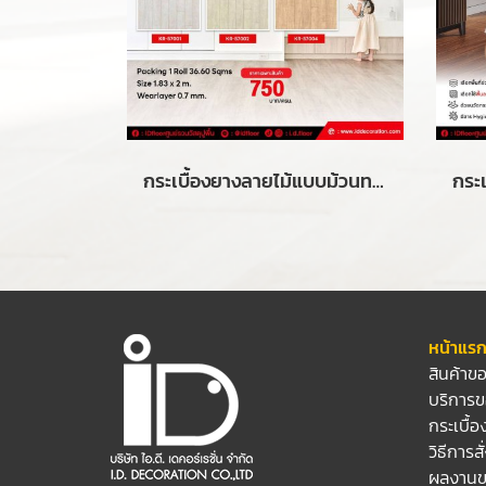
กระเบื้องยางลายไม้แบบม้วนทากาว รุ่น KR-5 SERIES ความหนา 5 mm.
หน้าแร
สินค้าข
บริการข
กระเบื้
วิธีการสั
ผลงานข