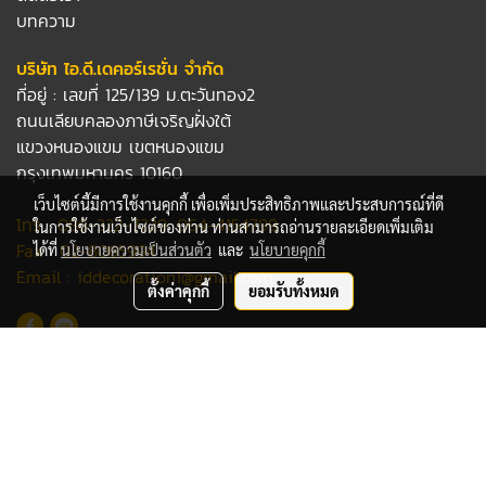
บทความ
บริษัท ไอ.ดี.เดคอร์เรชั่น จำกัด
ที่อยู่ : เลขที่ 125/139 ม.ตะวันทอง2
ถนนเลียบคลองภาษีเจริญฝั่งใต้
แขวงหนองแขม เขตหนองแขม
กรุงเทพมหานคร 10160
เว็บไซต์นี้มีการใช้งานคุกกี้ เพื่อเพิ่มประสิทธิภาพและประสบการณ์ที่ดี
โทร :
086-322-7229
,
064-4154799
ในการใช้งานเว็บไซต์ของท่าน ท่านสามารถอ่านรายละเอียดเพิ่มเติม
Fax : 02-8065994
ได้ที่
นโยบายความเป็นส่วนตัว
และ
นโยบายคุกกี้
Email :
iddecoration1@gmail.com
ตั้งค่าคุกกี้
ยอมรับทั้งหมด
Subscribe