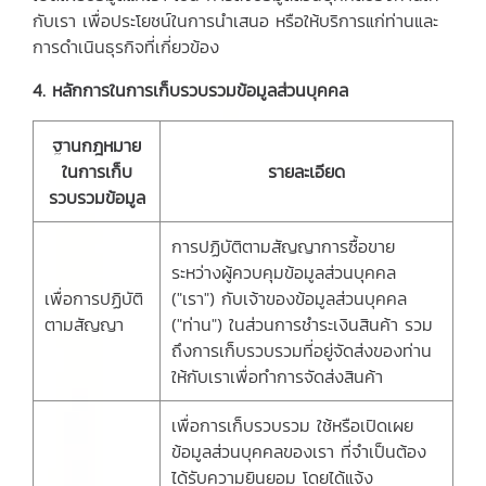
กับเรา เพื่อประโยชน์ในการนำเสนอ หรือให้บริการแก่ท่านและ
การดำเนินธุรกิจที่เกี่ยวข้อง
4. หลักการในการเก็บรวบรวมข้อมูลส่วนบุคคล
ฐานกฎหมาย
ในการเก็บ
รายละเอียด
รวบรวมข้อมูล
การปฏิบัติตามสัญญาการซื้อขาย
ระหว่างผู้ควบคุมข้อมูลส่วนบุคคล
เพื่อการปฏิบัติ
("เรา") กับเจ้าของข้อมูลส่วนบุคคล
ตามสัญญา
("ท่าน") ในส่วนการชำระเงินสินค้า รวม
ถึงการเก็บรวบรวมที่อยู่จัดส่งของท่าน
ให้กับเราเพื่อทำการจัดส่งสินค้า
เพื่อการเก็บรวบรวม ใช้หรือเปิดเผย
ข้อมูลส่วนบุคคลของเรา ที่จำเป็นต้อง
ได้รับความยินยอม โดยได้แจ้ง