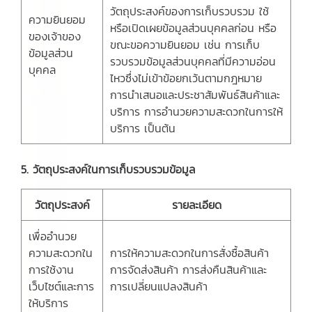
วัตถุประสงค์ของการเก็บรวบรวม ใช้
ความยินยอม
หรือเปิดเผยข้อมูลส่วนบุคคลก่อน หรือ
ของเจ้าของ
ขณะขอความยินยอม เช่น การเก็บ
ข้อมูลส่วน
รวบรวมข้อมูลส่วนบุคคลที่มีความอ่อน
บุคคล
ไหวซึ่งไม่เข้าข้อยกเว้นตามกฎหมาย
การนำเสนอและประชาสัมพันธ์สินค้าและ
บริการ การอำนวยความสะดวกในการให้
บริการ เป็นต้น
5. วัตถุประสงค์ในการเก็บรวบรวมข้อมูล
วัตถุประสงค์
รายละเอียด
เพื่ออำนวย
ความสะดวกใน
การให้ความสะดวกในการสั่งซื้อสินค้า
การใช้งาน
การจัดส่งสินค้า การส่งคืนสินค้าและ
เว็บไซต์และการ
การเปลี่ยนแปลงสินค้า
ให้บริการ