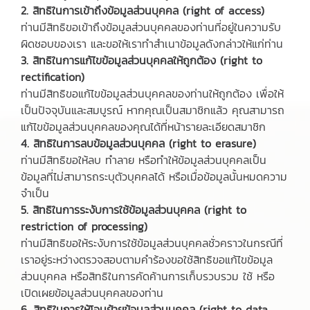
2. สิทธิในการเข้าถึงข้อมูลส่วนบุคคล (right of access)
ท่านมีสิทธิขอเข้าถึงข้อมูลส่วนบุคคลของท่านที่อยู่ในความรับ
ผิดชอบของเรา และขอให้เราทำสำเนาข้อมูลดังกล่าวให้แก่ท่าน
3. สิทธิในการแก้ไขข้อมูลส่วนบุคคลให้ถูกต้อง (right to
rectification)
ท่านมีสิทธิขอแก้ไขข้อมูลส่วนบุคคลของท่านให้ถูกต้อง เพื่อให้
เป็นปัจจุบันและสมบูรณ์ หากคุณเป็นสมาชิกแล้ว คุณสามารถ
แก้ไขข้อมูลส่วนบุคคลของคุณได้ที่หน้ารายละเอียดสมาชิก
4. สิทธิในการลบข้อมูลส่วนบุคคล (right to erasure)
ท่านมีสิทธิขอให้ลบ ทำลาย หรือทำให้ข้อมูลส่วนบุคคลเป็น
ข้อมูลที่ไม่สามารถระบุตัวบุคคลได้ หรือเมื่อข้อมูลนั้นหมดความ
จำเป็น
5. สิทธิในการระงับการใช้ข้อมูลส่วนบุคคล (right to
restriction of processing)
ท่านมีสิทธิขอให้ระงับการใช้ข้อมูลส่วนบุคคลชั่วคราวในกรณีที่
เราอยู่ระหว่างตรวจสอบตามคำร้องขอใช้สิทธิขอแก้ไขข้อมูล
ส่วนบุคคล หรือสิทธิในการคัดค้านการเก็บรวบรวม ใช้ หรือ
เปิดเผยข้อมูลส่วนบุคคลของท่าน
6. สิทธิในการให้โอนย้ายข้อมูลส่วนบุคคล (right to data