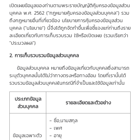
เปิดเผยข้อมูลของท่านตามพระราชบัญญัติคุ้มครองข้อมูลส่วน
บุคคล พ.ศ. 2562 ("กฎหมายคุ้มครองข้อมูลส่วนบุคคล") รวม
ถึงกฎหมายอื่นที่เกี่ยวข้อง นโยบายการคุ้มครองข้อมูลส่วน
บุคคล ("นโยบาย") นี้จึงได้ถูกจัดทำขึ้นเพื่อชี้แจงแก่ท่านถึงราย
ละเอียดเกี่ยวกับการเก็บรวบรวม ใช้หรือเปิดเผย (รวมเรียกว่า
"ประมวลผล")
2. การเก็บรวบรวมข้อมูลส่วนบุคคล
ข้อมูลส่วนบุคคล หมายถึงข้อมูลเกี่ยวกับบุคคลซึ่งสามารถ
ระบุตัวบุคคลนั้นได้ไม่ว่าทางตรงหรือทางอ้อม โดยที่เรานั้นได้
รวบรวมข้อมูลส่วนบุคคลในกรณีที่จำเป็นและใช้ข้อมูลเท่านั้น
ประเภทข้อมูล
รายละเอียดและตัวอย่าง
ส่วนบุคคล
- ชื่อ,นามสกุล
- เพศ
ข้อมูลเฉพาะตัว
- อายุ