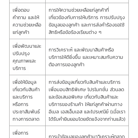
เพื่อตอบ
การให้ความช่วยเหลือแก่ลูกค้าที่
คำถาม และให้
เกี่ยวข้องกับการให้บริการ การปรับปรุง
ความช่วยเหลือ
ข้อมูลของลูกค้า และการส่งคำร้องขอใช้
แก่ลูกค้า
สิทธิหรือข้อร้องเรียนต่าง ๆ
เพื่อพัฒนาและ
การวิเคราะห์ และพัฒนาสินค้าหรือ
ปรับปรุง
บริการให้ดียิ่งขึ้น และเหมาะสมกับความ
คุณภาพและ
ต้องการของลูกค้า
บริการ
เพื่อให้ข้อมูล
การส่งข้อมูลเกี่ยวกับสินค้าและบริการ
เกี่ยวกับสินค้า
เพื่อมอบสิทธิพิเศษ โปรโมทชั่น ส่วนลด
และบริการ
และข้อเสนอพิเศษ เกี่ยวกับสินค้าและ
หรือการ
บริการของร้านค้า ให้แก่ลูกค้าผ่านทาง
ประชาสัมพันธ์
อีเมล เอสเอ็มเอส และไปรษณีย์ (เมื่อเรา
ทางการตลาด
ได้รับคำยินยอมโดยชัดแจ้งจากท่านแล้ว)
เพื่อการ
การนำข้อมูลของลูกค้ามาวิเคราะห์ตลาด