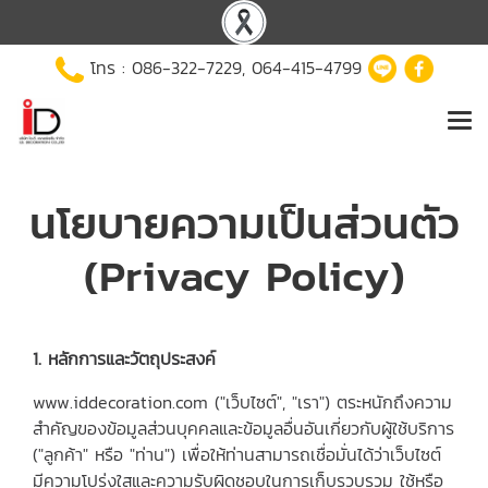
โทร :
086-322-7229
,
064-415-4799
นโยบายความเป็นส่วนตัว
(Privacy Policy)
1. หลักการและวัตถุประสงค์
www.iddecoration.com ("เว็บไซต์", "เรา") ตระหนักถึงความ
สำคัญของข้อมูลส่วนบุคคลและข้อมูลอื่นอันเกี่ยวกับผู้ใช้บริการ
("ลูกค้า" หรือ "ท่าน") เพื่อให้ท่านสามารถเชื่อมั่นได้ว่าเว็บไซต์
มีความโปร่งใสและความรับผิดชอบในการเก็บรวบรวม ใช้หรือ