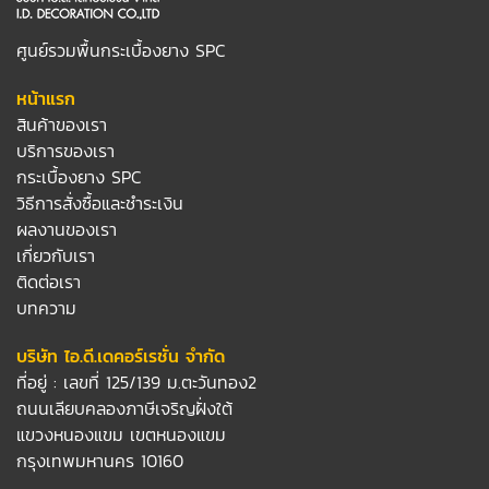
ศูนย์รวมพื้นกระเบื้องยาง SPC
หน้าแรก
สินค้าของเรา
บริการของเรา
กระเบื้องยาง SPC
วิธีการสั่งซื้อและชำระเงิน
ผลงานของเรา
เกี่ยวกับเรา
ติดต่อเรา
บทความ
บริษัท ไอ.ดี.เดคอร์เรชั่น จำกัด
ที่อยู่ : เลขที่ 125/139 ม.ตะวันทอง2
ถนนเลียบคลองภาษีเจริญฝั่งใต้
แขวงหนองแขม เขตหนองแขม
กรุงเทพมหานคร 10160