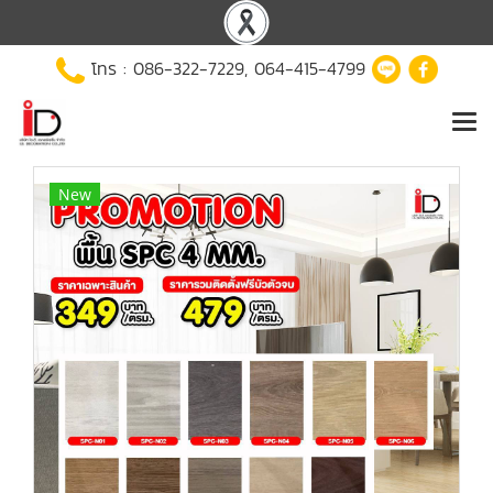
โทร :
086-322-7229
,
064-415-4799
New