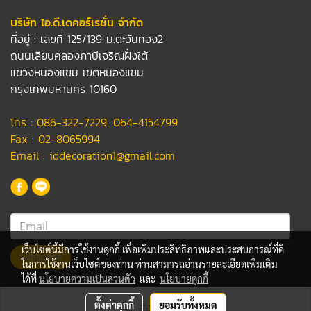
บริษัท ไอ.ดี.เดคอร์เรชั่น จำกัด
ที่อยู่ : เลขที่ 125/139 ม.ตะวันทอง2
ถนนเลียบคลองภาษีเจริญฝั่งใต้
แขวงหนองแขม เขตหนองแขม
กรุงเทพมหานคร 10160
โทร :
086-322-7229
,
064-4154799
Fax : 02-8065994
Email :
iddecoration1@gmail.com
เว็บไซต์นี้มีการใช้งานคุกกี้ เพื่อเพิ่มประสิทธิภาพและประสบการณ์ที่ดี
Subscribe
ในการใช้งานเว็บไซต์ของท่าน ท่านสามารถอ่านรายละเอียดเพิ่มเติม
ได้ที่
นโยบายความเป็นส่วนตัว
และ
นโยบายคุกกี้
© Copyright 2023 iddecoration.com All Rights Reserved.
ตั้งค่าคุกกี้
ยอมรับทั้งหมด
สั่งซื้อสินค้า