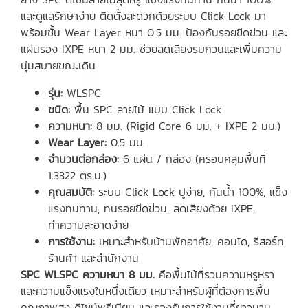
และดูแลรักษาง่าย ติดตั้งสะดวกด้วยระบบ Click Lock มา
พร้อมชั้น Wear Layer หนา 0.5 มม. ป้องกันรอยขีดข่วน และ
แผ่นรอง IXPE หนา 2 มม. ช่วยลดเสียงรบกวนและเพิ่มความ
นุ่มสบายขณะเดิน
รุ่น:
WLSPC
ชนิด:
พื้น SPC ลายไม้ แบบ Click Lock
ความหนา:
8 มม. (Rigid Core 6 มม. + IXPE 2 มม.)
Wear Layer:
0.5 มม.
จำนวนต่อกล่อง:
6 แผ่น / กล่อง (ครอบคลุมพื้นที่
1.3322 ตร.ม.)
คุณสมบัติ:
ระบบ Click Lock ปูง่าย, กันน้ำ 100%, แข็ง
แรงทนทาน, ทนรอยขีดข่วน, ลดเสียงด้วย IXPE,
ทำความสะอาดง่าย
การใช้งาน:
เหมาะสำหรับบ้านพักอาศัย, คอนโด, รีสอร์ท,
ร้านค้า และสำนักงาน
SPC WLSPC ความหนา 8 มม.
คือพื้นไม้ที่รวมความหรูหรา
และความแข็งแรงในหนึ่งเดียว เหมาะสำหรับผู้ที่ต้องการพื้น
คุณภาพสูง ดีไซน์พรีเมียม และรองรับการใช้งานที่ยาวนาน