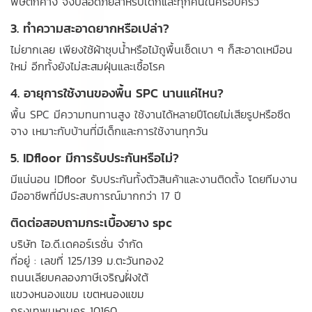
พิษตกค้าง จึงปลอดภัยสำหรับเด็กและทุกคนในครอบครัว
3. ทำความสะอาดยากหรือเปล่า?
ไม่ยากเลย เพียงใช้ผ้าชุบน้ำหรือไม้ถูพื้นเช็ดเบา ๆ ก็สะอาดเหมือน
ใหม่ อีกทั้งยังไม่สะสมฝุ่นและเชื้อโรค
4. อายุการใช้งานของพื้น SPC นานแค่ไหน?
พื้น SPC มีความทนทานสูง ใช้งานได้หลายปีโดยไม่เสียรูปหรือซีด
จาง เหมาะกับบ้านที่มีเด็กและการใช้งานทุกวัน
5. IDfloor มีการรับประกันหรือไม่?
มีแน่นอน IDfloor รับประกันทั้งตัวสินค้าและงานติดตั้ง โดยทีมงาน
มืออาชีพที่มีประสบการณ์มากกว่า 17 ปี
ติดต่อสอบถามกระเบื้องยาง spc
บริษัท ไอ.ดี.เดคอร์เรชั่น จำกัด
ที่อยู่ : เลขที่ 125/139 ม.ตะวันทอง2
ถนนเลียบคลองภาษีเจริญฝั่งใต้
แขวงหนองแขม เขตหนองแขม
กรุงเทพมหานคร 10160