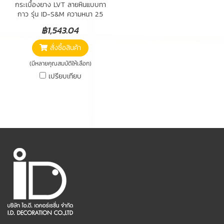
กระเบื้องยาง LVT ลายหินแบบทา
กาว รุ่น ID-S&M ความหนา 2.5
mm. SIZE : 457.2 x 457.2 mm.
฿1,543.04
THICKNESS : 2.5 mm. WEAR
LAYER : 0.3 mm. PACKING :
สั่งซื้อสินค้า
4.18 sqms. / 20 pcs. / BOX
(มีหลายคุณสมบัติให้เลือก)
เปรียบเทียบ